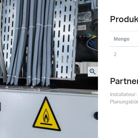
Produk
Menge
2
Partne
Installateur
Planungsbür