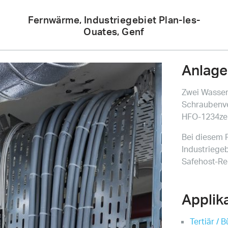
Meier
Fernwärme, Industriegebiet Plan-les-
Ouates, Genf
Tobler
Anlage
Zwei Wasse
Schraubenve
HFO-1234ze 
Bei diesem 
Industriege
Safehost-Re
Applik
Tertiär / 