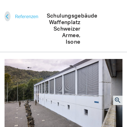
Meier
Schulungsgebäude
Referenzen
Einkaufszentrum Steinbock, Chur
Waffenplatz
Tobler
Schweizer
Ausbildungszentrum, Freiburg
Armee,
Isone