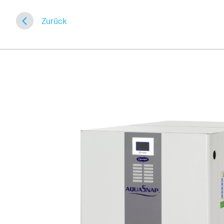
Schliessen
Zurück
Startseite
Referenzen
24
Produkte
35
Prinzipschemas
14
Über uns