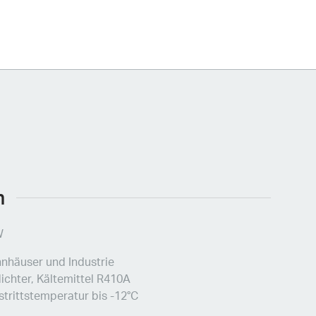
n
W
hnhäuser und Industrie
rdichter, Kältemittel R410A
trittstemperatur bis -12°C